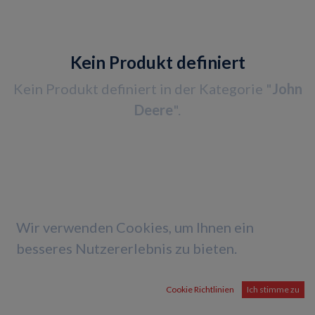
Kein Produkt definiert
Kein Produkt definiert in der Kategorie "
John
Deere
".
Wir verwenden Cookies, um Ihnen ein
besseres Nutzererlebnis zu bieten.
Cookie Richtlinien
Ich stimme zu