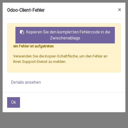
×
Odoo-Client-Fehler
Kopieren Sie den kompletten Fehlercode in die
Anmelden
Zwischenablage
ein Fehler ist aufgetreten
Verwenden Sie die Kopier-Schaltfläche, um den Fehler an
Produkte
John Deere
Ihren Support-Dienst zu melden.
Details ansehen
Österreich
Ok